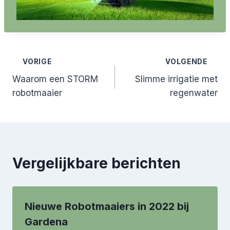
Bericht
VORIGE
VOLGENDE
Waarom een STORM
Slimme irrigatie met
navigatie
robotmaaier
regenwater
Vergelijkbare berichten
Nieuwe Robotmaaiers in 2022 bij
Gardena