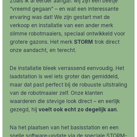
Zoals ik al eerder aangaf: wij zijn een beetje
“vreemd gegaan” – en wat een interessante
ervaring was dat! We zijn gestart met de
verkoop en installatie van een ander merk
slimme robotmaaiers, speciaal ontwikkeld voor
grotere gazons. Het merk
STORM
trok direct
onze aandacht, en terecht.
De installatie bleek verrassend eenvoudig. Het
laadstation is wel iets groter dan gemiddeld,
maar dat past perfect bij de robuuste uitstraling
van de robotmaaier zelf. Onze klanten
waarderen die stevige look direct – en eerlijk
gezegd, hij
voelt ook echt zo degelijk aan
.
Na het plaatsen van het basisstation en een
snelle software-update via de speciale STORM-