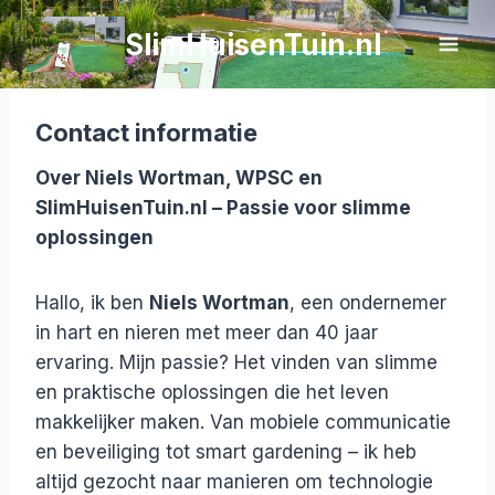
Doorgaan
SlimHuisenTuin.nl
Info/contact
naar
inhoud
Contact informatie
Over Niels Wortman, WPSC en
SlimHuisenTuin.nl – Passie voor slimme
oplossingen
Hallo, ik ben
Niels Wortman
, een ondernemer
in hart en nieren met meer dan 40 jaar
ervaring. Mijn passie? Het vinden van slimme
en praktische oplossingen die het leven
makkelijker maken. Van mobiele communicatie
en beveiliging tot smart gardening – ik heb
altijd gezocht naar manieren om technologie