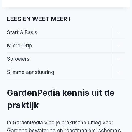
LEES EN WEET MEER !
Toggl
Start & Basis
subme
Toggl
Micro-Drip
subme
Toggl
Sproeiers
subme
Toggl
Slimme aanstuuring
subme
GardenPedia kennis uit de
praktijk
In GardenPedia vind je praktische uitleg voor
Gardena bewatering en robotmaaiers: schema’s,