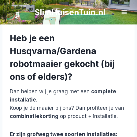
Doorgaan
SlimHuisenTuin.nl
Installatie robotmaaiers
naar
inhoud
Heb je een
Husqvarna/Gardena
robotmaaier gekocht (bij
ons of elders)?
Dan helpen wij je graag met een
complete
installatie
.
Koop je de maaier bij ons? Dan profiteer je van
combinatiekorting
op product + installatie.
Er zijn grofweg twee soorten installaties: