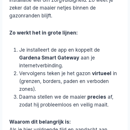
installatie wél om zorgvuldigheid. Zo weet je
zeker dat de maaier netjes binnen de
gazonranden blijft.
Zo werkt het in grote lijnen:
Je installeert de app en koppelt de
Gardena Smart Gateway
aan je
internetverbinding.
Vervolgens teken je het gazon
virtueel
in
(grenzen, borders, paden en verboden
zones).
Daarna stellen we de maaier
precies
af,
zodat hij probleemloos en veilig maait.
Waarom dit belangrijk is:
Als je hier voldoende tijd en aandacht aan