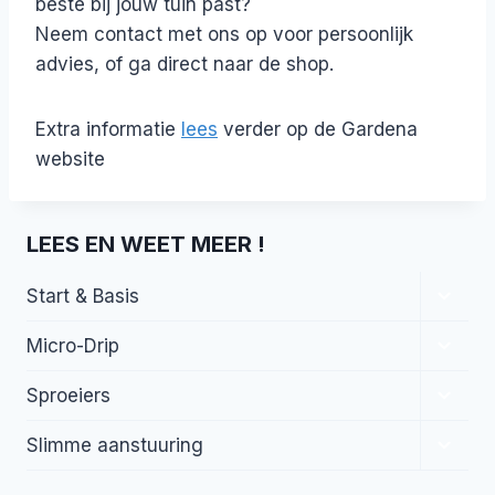
beste bij jouw tuin past?
Neem contact met ons op voor persoonlijk
advies, of ga direct naar de shop.
Extra informatie
lees
verder op de Gardena
website
LEES EN WEET MEER !
Toggl
Start & Basis
subme
Toggl
Micro-Drip
subme
Toggl
Sproeiers
subme
Toggl
Slimme aanstuuring
subme