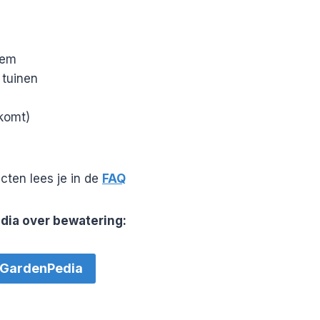
tem
 tuinen
komt)
cten lees je in de
FAQ
dia over bewatering:
GardenPedia