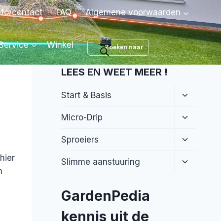
nfo/contact
FAQ
Algemene voorwaarden
Producten
Service
Winkel
zoeken
LEES EN WEET MEER !
Toggle
Start & Basis
submenu
Toggle
Micro-Drip
submenu
Toggle
Sproeiers
submenu
hier
Toggle
Slimme aanstuuring
submenu
n
GardenPedia
kennis uit de