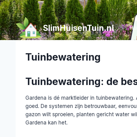
Doorgaan
naar
inhoud
SlimHuisenTuin.nl
Ho
Tuinbewatering
Tuinbewatering: de bes
Gardena is dé marktleider in tuinbewatering. A
goed. De systemen zijn betrouwbaar, eenvoudig
gazon wilt sproeien, planten gericht water wi
Gardena kan het.