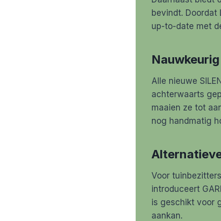
bevindt. Doordat 
up-to-date met d
Nauwkeurig 
Alle nieuwe SILE
achterwaarts gep
maaien ze tot aan
nog handmatig hoe
Alternatiev
Voor tuinbezitter
introduceert GA
is geschikt voor 
aankan.