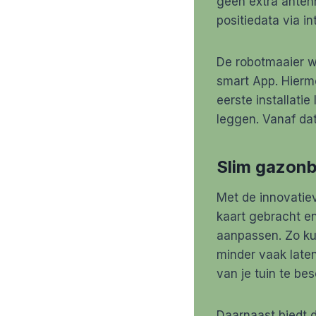
geen extra anten
positiedata via i
De robotmaaier w
smart App. Hierm
eerste installati
leggen. Vanaf da
Slim gazonb
Met de innovatie
kaart gebracht en
aanpassen. Zo kun
minder vaak late
van je tuin te be
Daarnaast biedt d