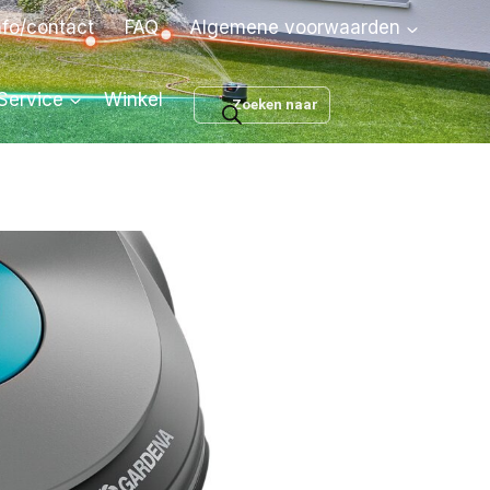
nfo/contact
FAQ
Algemene voorwaarden
Producten
Service
Winkel
zoeken