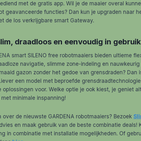
ediend met de gratis app. Wil je de maaier overal kunn
tot geavanceerde functies? Dan kun je upgraden naar h
t de los verkrijgbare smart Gateway.
slim, draadloos en eenvoudig in gebruik
A smart SILENO free robotmaaiers bieden ultieme flexib
aadloze navigatie, slimme zone-indeling en nauwkeurig
emaaid gazon zonder het gedoe van grensdraden? Dan i
 Liever een model met beproefde grensdraadtechnologie
lossingen voor. Welke optie je ook kiest, je geniet alt
met minimale inspanning!
en over de nieuwste GARDENA robotmaaiers? Bezoek
Sl
dvies en maak gebruik van de beste combinatie deals! K
ng in combinatie met installatie mogelijkheden. Of gebru