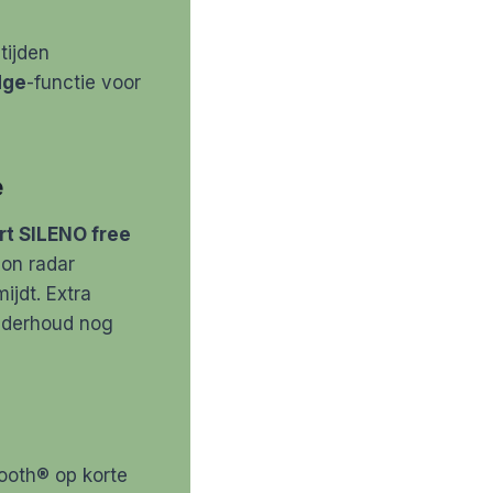
tijden
dge
-functie voor
e
t SILENO free
ion radar
ijdt. Extra
onderhoud nog
ooth® op korte