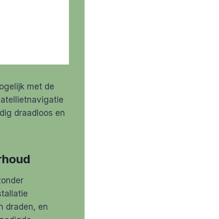
gelijk met de
tellietnavigatie
edig draadloos en
erhoud
zonder
allatie
n draden, en