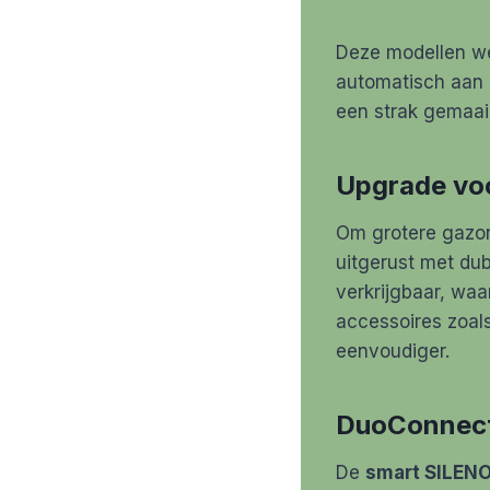
Deze modellen we
automatisch aan 
een strak gemaai
Upgrade voo
Om grotere gazon
uitgerust met dub
verkrijgbaar, waa
accessoires zoal
eenvoudiger.
DuoConnect
De
smart SILENO