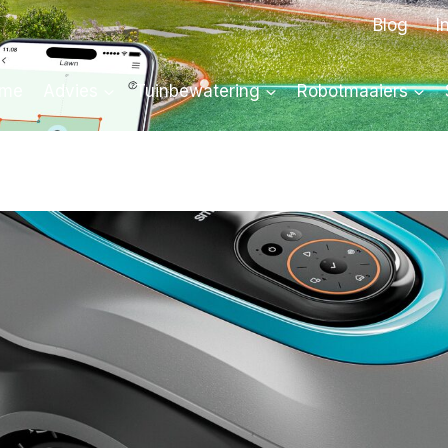
Blog
I
me
Advies
Tuinbewatering
Robotmaaiers