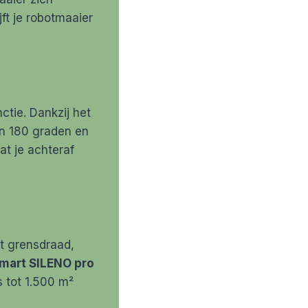
ft je robotmaaier
nctie. Dankzij het
n 180 graden en
at je achteraf
et grensdraad,
mart SILENO pro
 tot 1.500 m²