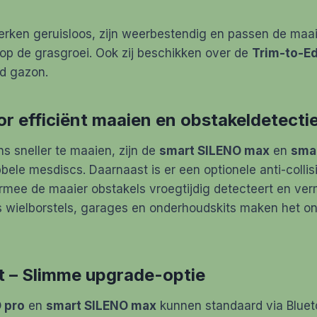
rken geruisloos, zijn weerbestendig en passen de maai
op de grasgroei. Ook zij beschikken over de
Trim-to-E
d gazon.
r efficiënt maaien en obstakeldetecti
s sneller te maaien, zijn de
smart SILENO max
en
smar
bele mesdiscs. Daarnaast is er een optionele anti-collis
rmee de maaier obstakels vroegtijdig detecteert en verm
s wielborstels, garages en onderhoudskits maken het 
 – Slimme upgrade-optie
 pro
en
smart SILENO max
kunnen standaard via Bluet