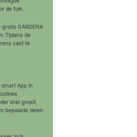
enodigde
r de tuin.
de gratis GARDENA
. Tijdens de
grens vast te
 smart App in
outines
er snel groeit,
om bepaalde delen
aaier zich