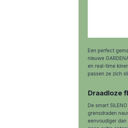
Een perfect gema
nieuwe GARDENA s
en real-time kin
passen ze zich sl
Draadloze f
De smart SILENO
grensdraden nauwk
eenvoudiger dan 