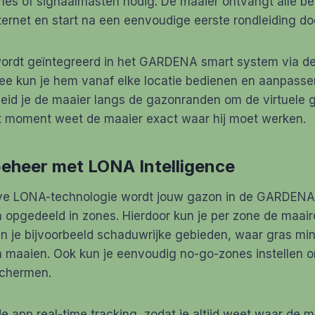
nes of signaalmasten nodig. De maaier ontvangt alle b
nternet en start na een eenvoudige eerste rondleiding doo
ordt geïntegreerd in het GARDENA smart system via 
ee kun je hem vanaf elke locatie bedienen en aanpassen
e leid je de maaier langs de gazonranden om de virtuele 
t moment weet de maaier exact waar hij moet werken.
eheer met LONA Intelligence
ve LONA-technologie wordt jouw gazon in de GARDENA
 opgedeeld in zones. Hierdoor kun je per zone de maair
 je bijvoorbeeld schaduwrijke gebieden, waar gras mind
n maaien. Ook kun je eenvoudig no-go-zones instellen 
schermen.
e app real-time tracking, zodat je altijd weet waar de m