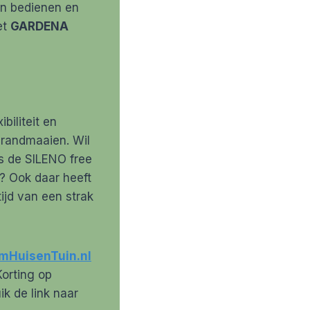
en bedienen en
et
GARDENA
iliteit en
 randmaaien. Wil
s de SILENO free
? Ook daar heeft
ijd van een strak
imHuisenTuin.nl
orting op
ik de link naar