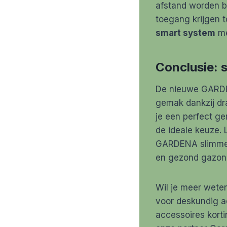
afstand worden b
toegang krijgen 
smart system
me
Conclusie: 
De nieuwe GARDEN
gemak dankzij dr
je een perfect g
de ideale keuze.
GARDENA slimme op
en gezond gazon 
Wil je meer wet
voor deskundig a
accessoires korti