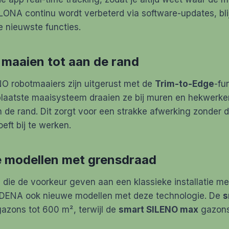
LONA continu wordt verbeterd via software-updates, blij
e nieuwste functies.
maaien tot aan de rand
NO robotmaaiers zijn uitgerust met de
Trim-to-Edge
-fu
laatste maaisysteem draaien ze bij muren en hekwerke
 de rand. Dit zorgt voor een strakke afwerking zonder d
ft bij te werken.
e modellen met grensdraad
s die de voorkeur geven aan een klassieke installatie m
RDENA ook nieuwe modellen met deze technologie. De
s
gazons tot 600 m², terwijl de
smart SILENO max
gazons