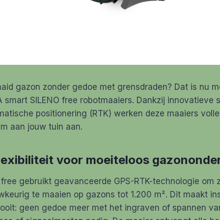
aid gazon zonder gedoe met grensdraden? Dat is nu mo
mart SILENO free robotmaaiers. Dankzij innovatieve sa
ematische positionering (RTK) werken deze maaiers voll
im aan jouw tuin aan.
lexibiliteit voor moeiteloos gazonond
 free gebruikt geavanceerde GPS-RTK-technologie om 
eurig te maaien op gazons tot 1.200 m². Dit maakt inst
ooit: geen gedoe meer met het ingraven of spannen va