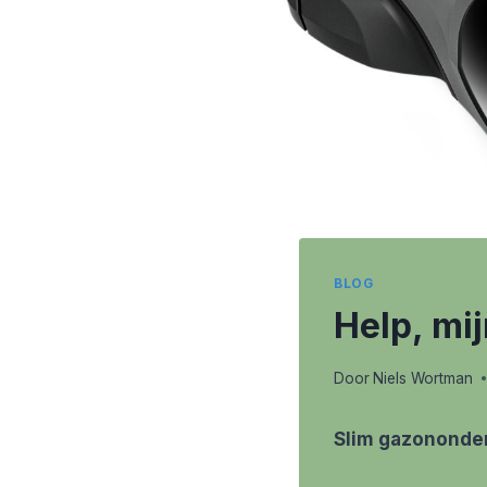
BLOG
Help, mij
Door
Niels Wortman
Slim gazononde