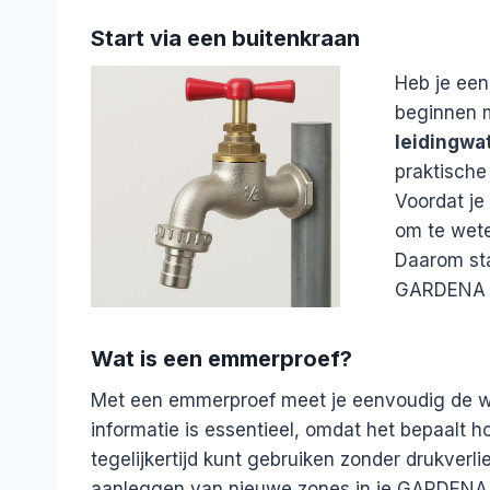
Start via een buitenkraan
Heb je een
beginnen 
leidingwa
praktische
Voordat je
om te wete
Daarom sta
GARDENA b
Wat is een emmerproef?
Met een emmerproef meet je eenvoudig de wa
informatie is essentieel, omdat het bepaalt h
tegelijkertijd kunt gebruiken zonder drukverli
aanleggen van nieuwe zones in je GARDENA