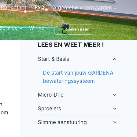
nfo/contact
FAQ
Algemene voorwaarden
Producten
Service
Winkel
zoeken
LEES EN WEET MEER !
Toggle
Start & Basis
submenu
De start van jouw GARDENA
bewateringssysteem
Toggle
Micro-Drip
submenu
n
Toggle
Sproeiers
n om
submenu
Toggle
Slimme aanstuuring
submenu