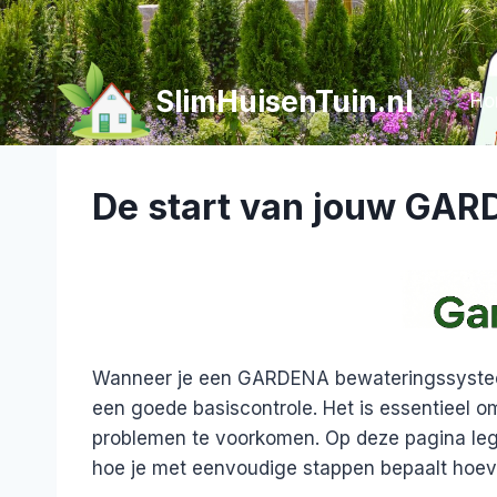
Doorgaan
naar
inhoud
SlimHuisenTuin.nl
Ho
De start van jouw GA
Wanneer je een GARDENA bewateringssysteem 
een goede basiscontrole. Het is essentieel
problemen te voorkomen. Op deze pagina legge
hoe je met eenvoudige stappen bepaalt hoev