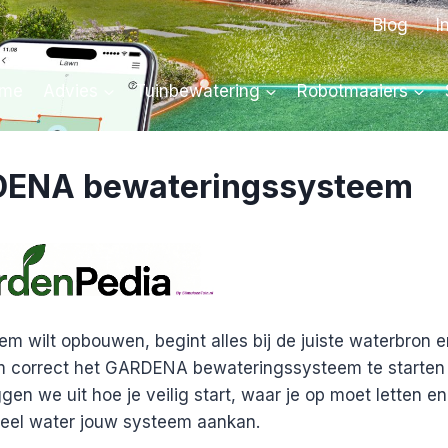
Blog
I
me
Advies
Tuinbewatering
Robotmaaiers
RDENA bewateringssysteem
wilt opbouwen, begint alles bij de juiste waterbron e
 om correct het GARDENA bewateringssysteem te starte
n we uit hoe je veilig start, waar je op moet letten en
eel water jouw systeem aankan.