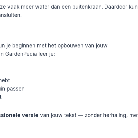
eze vaak meer water dan een buitenkraan. Daardoor kun
nsluiten.
 kun je beginnen met het opbouwen van jouw
n GardenPedia leer je:
hebt
uin passen
t
ssionele versie
van jouw tekst — zonder herhaling, me