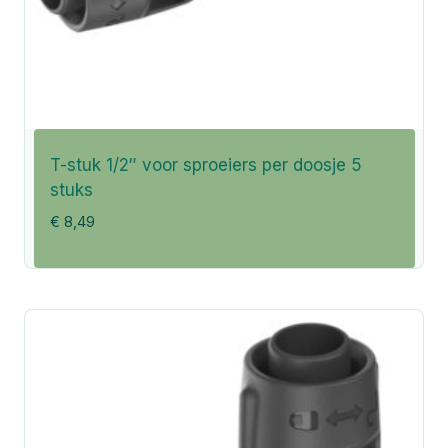
T-stuk 1/2″ voor sproeiers per doosje 5
stuks
€
8,49