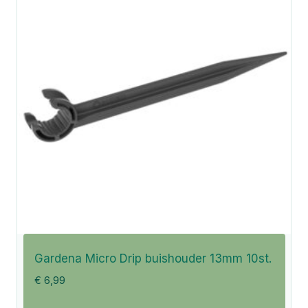
Gardena Micro Drip buishouder 13mm 10st.
€
6,99