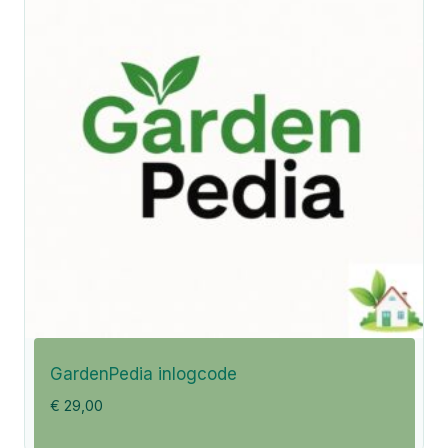
GardenPedia inlogcode
€
29,00