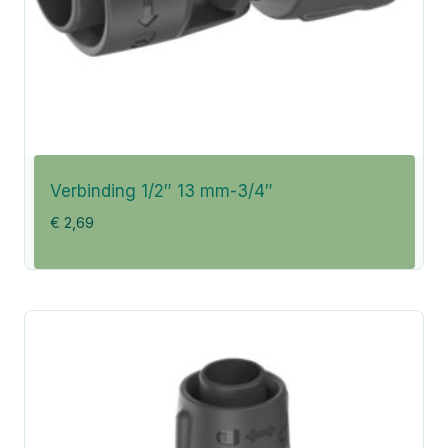
Verbinding 1/2″ 13 mm-3/4″
€
2,69