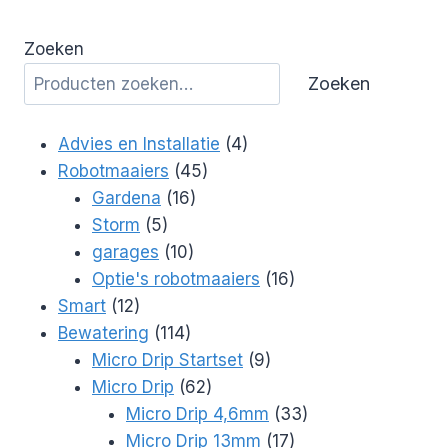
Zoeken
Zoeken
4
Advies en Installatie
4
45
producten
Robotmaaiers
45
16
producten
Gardena
16
5
producten
Storm
5
producten
10
garages
10
producten
16
Optie's robotmaaiers
16
12
producten
Smart
12
producten
114
Bewatering
114
producten
9
Micro Drip Startset
9
62
producten
Micro Drip
62
producten
33
Micro Drip 4,6mm
33
17
producten
Micro Drip 13mm
17