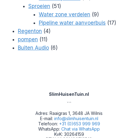
51
producten
Sproeien
51
producten
9
Water zone verdelen
9
producten
17
Pipeline water aanvoerbuis
17
4
producte
Regenton
4
11
producten
pompen
11
producten
6
Buiten Audio
6
producten
SlimHuisenTuin.nl
```
Adres: Raaigras 1, 3648 JA Wilnis
E-mail:
info@slimhuisentuin.nl
Telefoon:
+31 (0)653 999 969
WhatsApp:
Chat via WhatsApp
KvK: 30264159