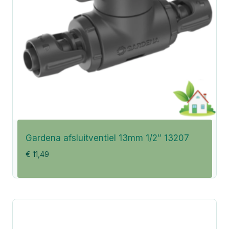
Gardena afsluitventiel 13mm 1/2″ 13207
€
11,49