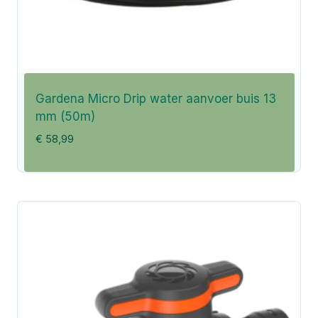
Gardena Micro Drip water aanvoer buis 13
mm (50m)
€
58,99