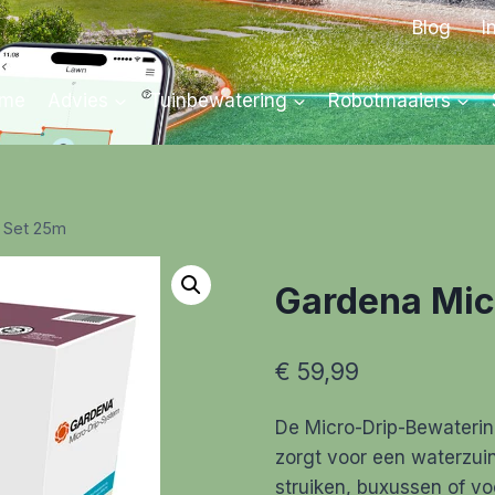
Blog
I
me
Advies
Tuinbewatering
Robotmaaiers
 Set 25m
Gardena Mic
€
59,99
De Micro-Drip-Bewateri
zorgt voor een waterzui
struiken, buxussen of vo