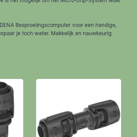
e is het mogelijk om het Micro-Drip-System ieder
ARDENA Besproeiingscomputer voor een handige,
spaar je toch water. Makkelijk en nauwkeurig