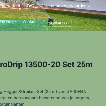
nfo/contact
FAQ
Algemene voorwaarden
Producten
Service
Winkel
zoeken
roDrip 13500-20 Set 25m
ng Heggen/Struiken Set (25 m) van GARDENA
nige en betrouwbare bewatering van je heggen,
ortuinplanten