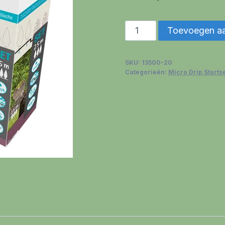
Gardena
Toevoegen a
MicroDrip
13500-
SKU:
13500-20
20
Categorieën:
Micro Drip Starts
Set
25m
aantal