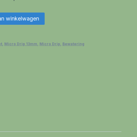
an winkelwagen
et
,
Micro Drip 13mm
,
Micro Drip
,
Bewatering