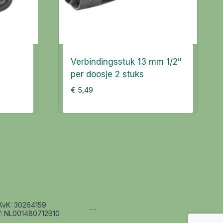
Verbindingsstuk 13 mm 1/2″
per doosje 2 stuks
€
5,49
KvK: 30264159
```
: NL001480712B10