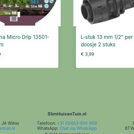
na Micro Drip 13501-
L-stuk 13 mm 1/2″ per
0m
doosje 2 stuks
9
€
3,99
SlimHuisenTuin.nl
 JA Wilnis
Telefoon:
+31 (0)653 999 969
ntuin.nl
WhatsApp:
Chat via WhatsApp
BTW