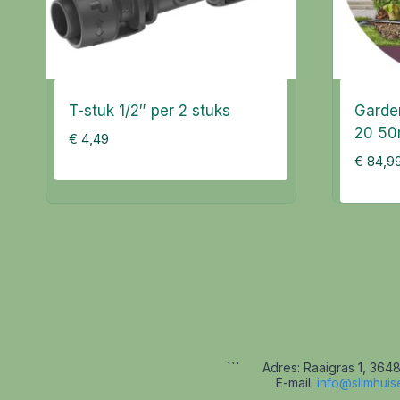
T-stuk 1/2″ per 2 stuks
Garde
20 5
€
4,49
€
84,9
```
Adres: Raaigras 1, 3648
E-mail:
info@slimhuise