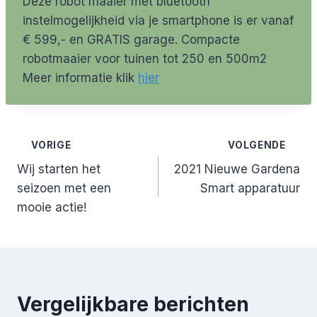
Deze robot maaier met bluetooth
instelmogelijkheid via je smartphone is er vanaf
€ 599,- en GRATIS garage. Compacte
robotmaaier voor tuinen tot 250 en 500m2
Meer informatie klik
hier
Bericht
VORIGE
VOLGENDE
Wij starten het
2021 Nieuwe Gardena
navigatie
seizoen met een
Smart apparatuur
mooie actie!
Vergelijkbare berichten