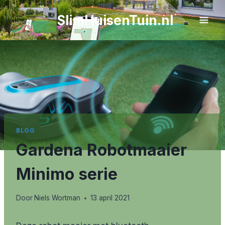
Doorgaan
SlimHuisenTuin.nl
naar
inhoud
BLOG
Gardena Robotmaaier
Minimo serie
Door
Niels Wortman
13 april 2021