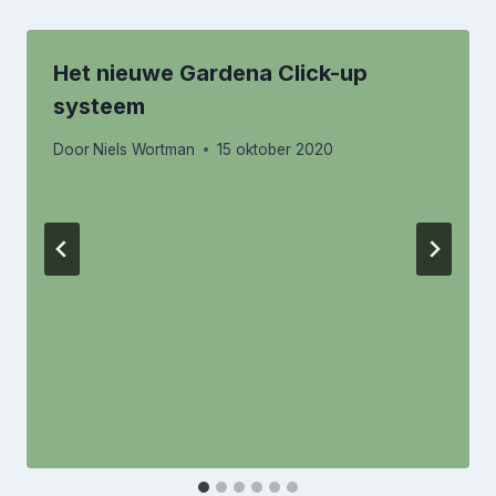
Het nieuwe Gardena Click-up
systeem
Door
Niels Wortman
15 oktober 2020