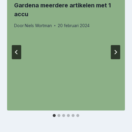
Gardena meerdere artikelen met 1
accu
Door
Niels Wortman
20 februari 2024