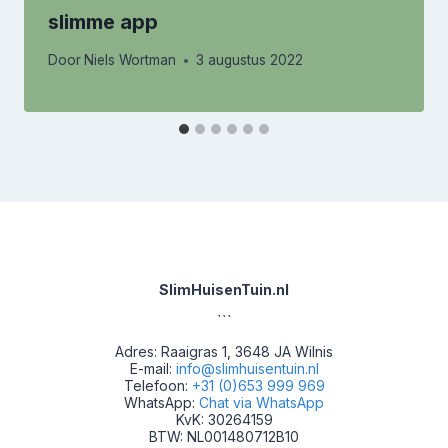
slimme app
Door
Niels Wortman
3 augustus 2022
SlimHuisenTuin.nl
```
Adres: Raaigras 1, 3648 JA Wilnis
E-mail:
info@slimhuisentuin.nl
Telefoon:
+31 (0)653 999 969
WhatsApp:
Chat via WhatsApp
KvK: 30264159
BTW: NL001480712B10