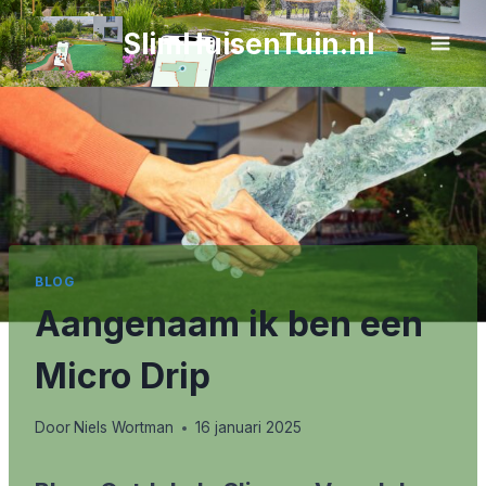
Doorgaan
SlimHuisenTuin.nl
naar
inhoud
BLOG
Aangenaam ik ben een
Micro Drip
Door
Niels Wortman
16 januari 2025