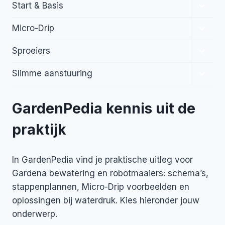
Toggl
Start & Basis
subme
Toggl
Micro-Drip
subme
Toggl
Sproeiers
subme
Toggl
Slimme aanstuuring
subme
GardenPedia kennis uit de
praktijk
In GardenPedia vind je praktische uitleg voor
Gardena bewatering en robotmaaiers: schema’s,
stappenplannen, Micro-Drip voorbeelden en
oplossingen bij waterdruk. Kies hieronder jouw
onderwerp.