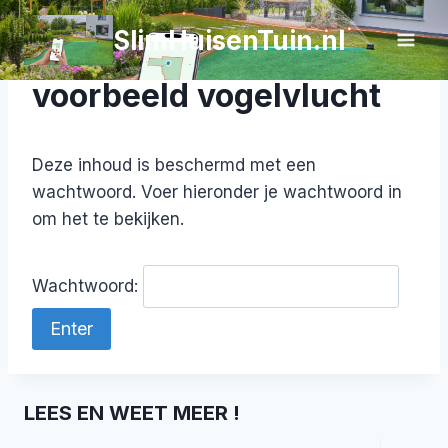
Doorgaan
SlimHuisenTuin.nl
Beschermd: Aansluit
naar
inhoud
voorbeeld vogelvlucht
Deze inhoud is beschermd met een
wachtwoord. Voer hieronder je wachtwoord in
om het te bekijken.
Wachtwoord:
LEES EN WEET MEER !