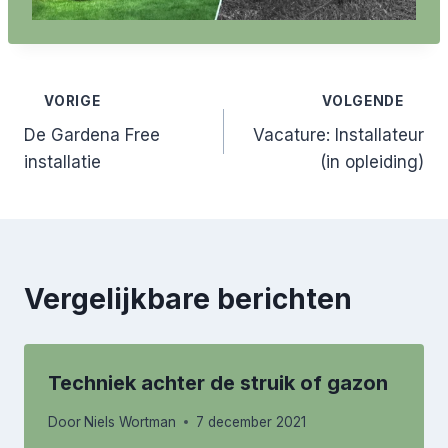
Bericht
VORIGE
VOLGENDE
De Gardena Free
Vacature: Installateur
navigatie
installatie
(in opleiding)
Vergelijkbare berichten
Techniek achter de struik of gazon
Door
Niels Wortman
7 december 2021