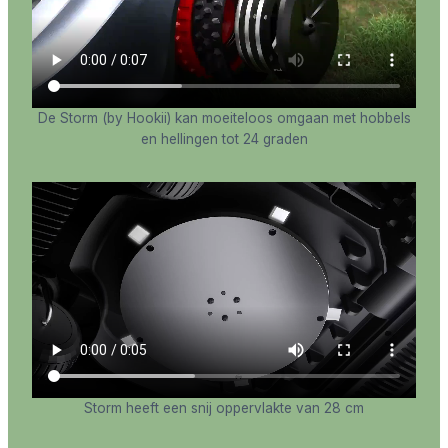
De Storm (by Hookii) kan moeiteloos omgaan met hobbels
en hellingen tot 24 graden
Storm heeft een snij oppervlakte van 28 cm