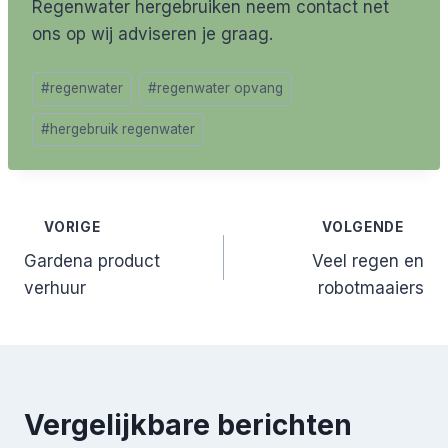
Regenwater hergebruiken neem contact net
ons op wij adviseren je graag.
Bericht
#
regenwater
#
regenwater opvang
tags:
#
hergebruik regenwater
Bericht
VORIGE
VOLGENDE
Gardena product
Veel regen en
navigatie
verhuur
robotmaaiers
Vergelijkbare berichten