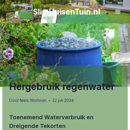
Doorgaan
SlimHuisenTuin.nl
naar
inhoud
BLOG
Hergebruik regenwater
Door
Niels Wortman
22 juli 2024
Toenemend Waterverbruik en
Dreigende Tekorten