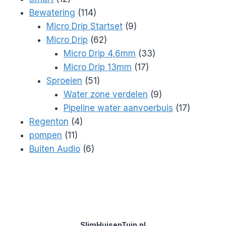
producten
114
Bewatering
114
producten
9
Micro Drip Startset
9
62
producten
Micro Drip
62
producten
33
Micro Drip 4,6mm
33
17
producten
Micro Drip 13mm
17
51
producten
Sproeien
51
producten
9
Water zone verdelen
9
producten
17
Pipeline water aanvoerbuis
17
4
producte
Regenton
4
11
producten
pompen
11
producten
6
Buiten Audio
6
producten
SlimHuisenTuin.nl