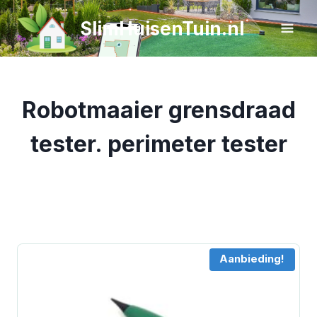
Doorgaan
SlimHuisenTuin.nl
naar
inhoud
Robotmaaier grensdraad
tester. perimeter tester
Aanbieding!