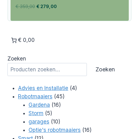
Oorspronkelijke
Huidige
€
359,00
€
279,00
prijs
prijs
was:
is:
€ 359,00.
€ 279,00.
€ 0,00
Zoeken
Zoeken
4
Advies en Installatie
4
45
producten
Robotmaaiers
45
16
producten
Gardena
16
5
producten
Storm
5
producten
10
garages
10
producten
16
Optie's robotmaaiers
16
12
producten
Smart
12