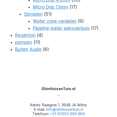
17
producten
Micro Drip 13mm
17
51
producten
Sproeien
51
producten
9
Water zone verdelen
9
producten
17
Pipeline water aanvoerbuis
17
4
producte
Regenton
4
11
producten
pompen
11
producten
6
Buiten Audio
6
producten
SlimHuisenTuin.nl
```
Adres: Raaigras 1, 3648 JA Wilnis
E-mail:
info@slimhuisentuin.nl
Telefoon:
+31 (0)653 999 969