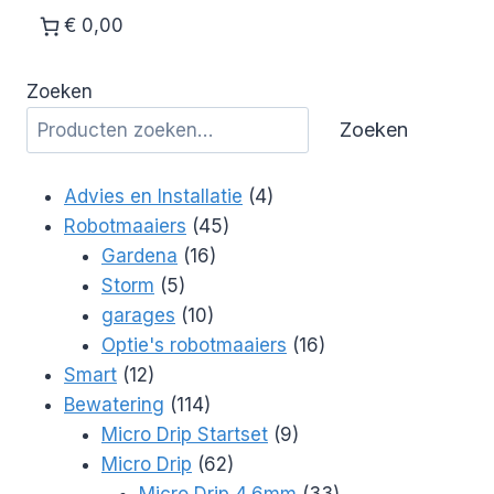
€ 0,00
Zoeken
Zoeken
4
Advies en Installatie
4
45
producten
Robotmaaiers
45
16
producten
Gardena
16
5
producten
Storm
5
producten
10
garages
10
producten
16
Optie's robotmaaiers
16
12
producten
Smart
12
producten
114
Bewatering
114
producten
9
Micro Drip Startset
9
62
producten
Micro Drip
62
producten
33
Micro Drip 4,6mm
33