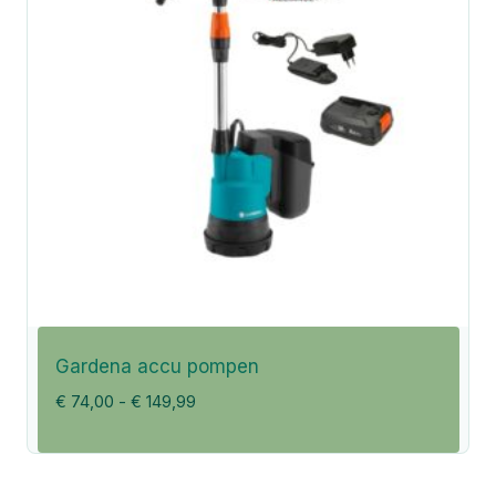
Gardena accu pompen
Prijsklasse:
€
74,00
-
€
149,99
€ 74,00
tot
€ 149,99