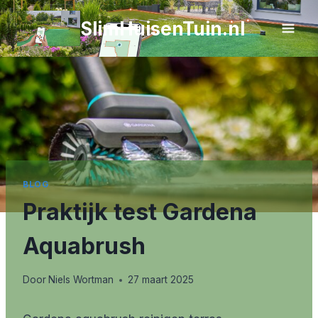
Doorgaan
SlimHuisenTuin.nl
naar
inhoud
BLOG
Praktijk test Gardena
Aquabrush
Door
Niels Wortman
27 maart 2025