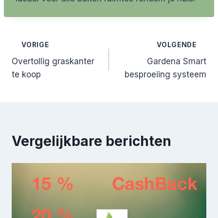
Bericht
VORIGE
VOLGENDE
Overtollig graskanter
Gardena Smart
navigatie
te koop
besproeiing systeem
Vergelijkbare berichten