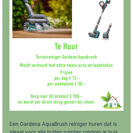
Een Gardena AquaBrush reiniger huren dat is
ideaal voor alle buiten ruimtes rondom je huis.