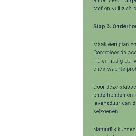
ander beschut ge
stof en vuil zich
Stap 6: Onderh
Maak een plan om
Controleer de acc
indien nodig op. 
onverwachte prob
Door deze stappe
onderhouden en k
levensduur van d
seizoenen.
Natuurlijk kunnen 