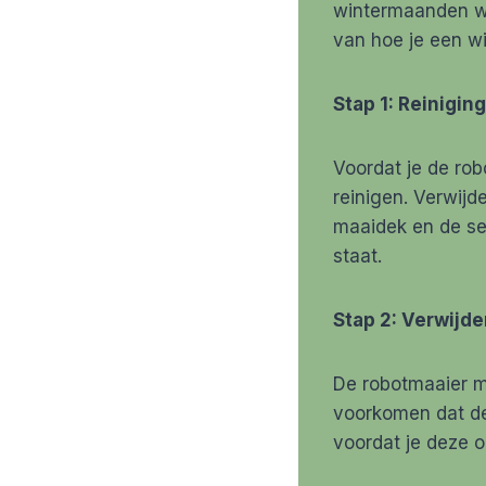
wintermaanden wan
van hoe je een wi
Stap 1: Reiniging
Voordat je de rob
reinigen. Verwijd
maaidek en de se
staat.
Stap 2: Verwijde
De robotmaaier m
voorkomen dat dez
voordat je deze o