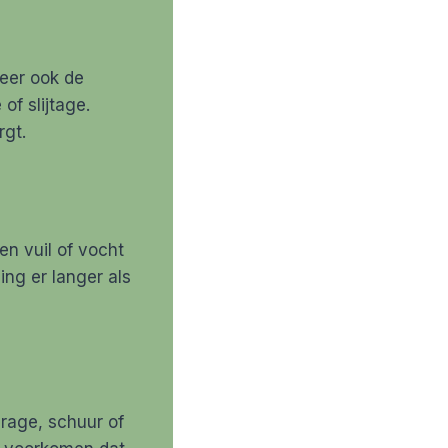
leer ook de
f slijtage.
rgt.
en vuil of vocht
ing er langer als
arage, schuur of