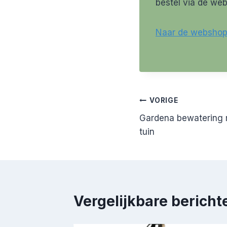
bestel via de we
Naar de websho
Bericht
VORIGE
Gardena bewatering 
navigatie
tuin
Vergelijkbare bericht