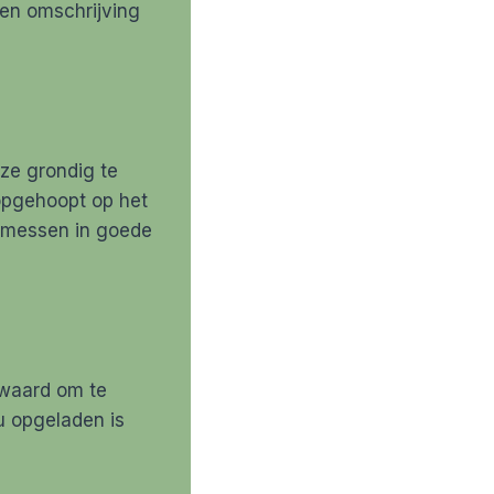
een omschrijving
eze grondig te
 opgehoopt op het
n messen in goede
ewaard om te
u opgeladen is