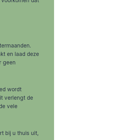
e voorkomen dat
ntermaanden.
akt en laad deze
er geen
oed wordt
t verlengt de
de vele
 bij u thuis uit,