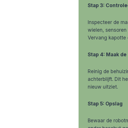
Stap 3: Control
Inspecteer de maa
wielen, sensoren
Vervang kapotte 
Stap 4: Maak de
Reinig de behuizi
achterblijft. Dit 
nieuw uitziet.
Stap 5: Opslag
Bewaar de robotma