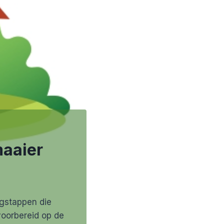
maaier
agstappen die
oorbereid op de