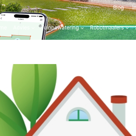
Blog
I
me
Advies
Tuinbewatering
Robotmaaiers