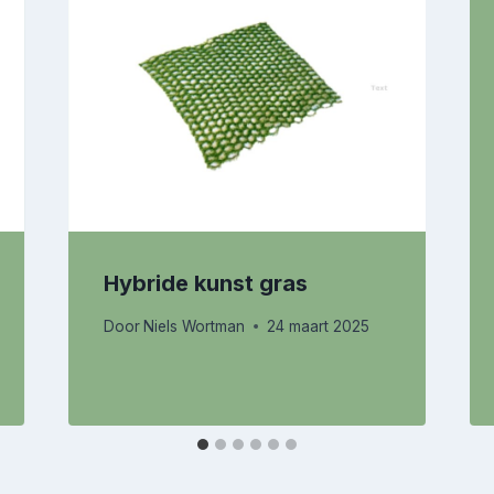
Hybride kunst gras
Door
Niels Wortman
24 maart 2025