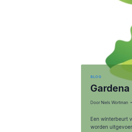
BLOG
Gardena 
Door
Niels Wortman
Een winterbeurt 
worden uitgevoer