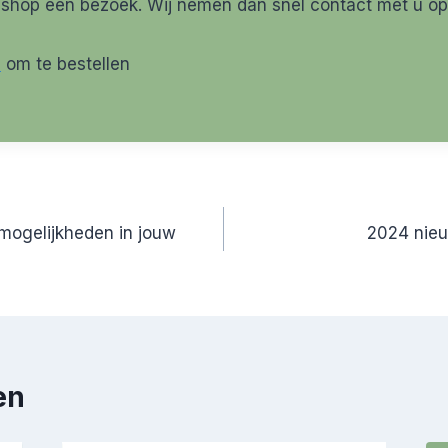
bshop een bezoek. Wij nemen dan snel contact met u op
p
om te bestellen
mogelijkheden in jouw
2024 nie
en