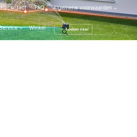
nfo/contact
FAQ
Algemene voorwaarden
Producten
Service
Winkel
zoeken