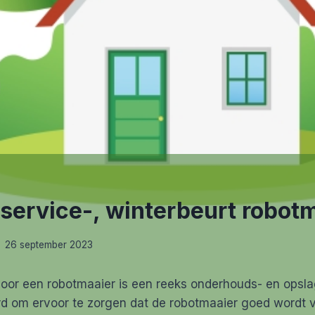
service-, winterbeurt robot
26 september 2023
voor een robotmaaier is een reeks onderhouds- en opsl
d om ervoor te zorgen dat de robotmaaier goed wordt v