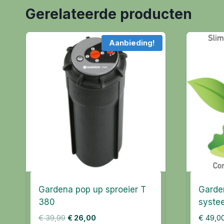
Gerelateerde producten
Aanbieding!
Gardena pop up sproeier T
Garde
380
syste
Oorspronkelijke
Huidige
€
39,99
€
26,00
€
49,0