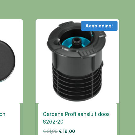
Aanbieding!
ion
Gardena Profi aansluit doos
8262-20
Oorspronkelijke
Huidige
€
21,99
€
19,00