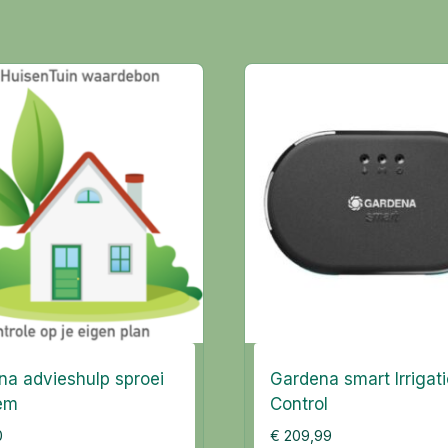
na advieshulp sproei
Gardena smart Irrigat
em
Control
0
€
209,99