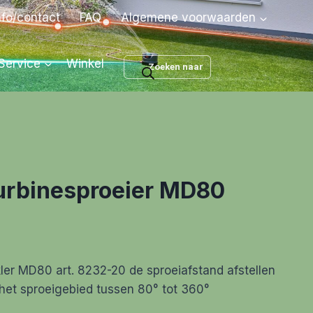
nfo/contact
FAQ
Algemene voorwaarden
Producten
Service
Winkel
zoeken
urbinesproeier MD80
ijke
ige
r MD80 art. 8232-20 de sproeiafstand afstellen
het sproeigebied tussen 80° tot 360°
,95.