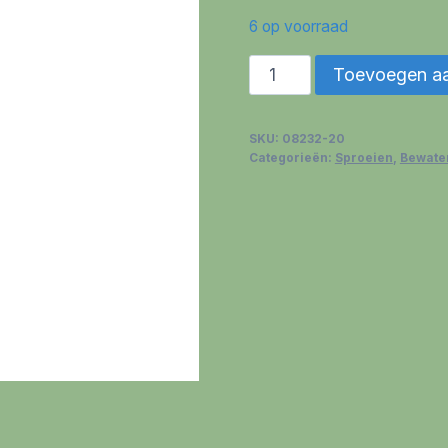
6 op voorraad
Verzonken
Toevoegen a
turbinesproeier
MD80
SKU:
08232-20
aantal
Categorieën:
Sproeien
,
Bewate