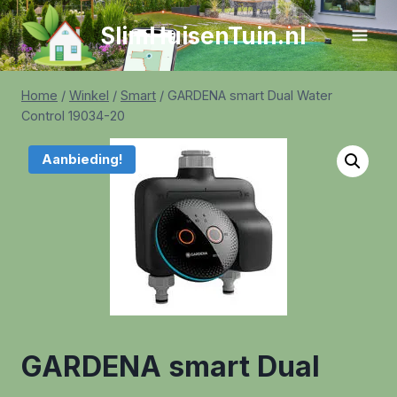
Doorgaan
SlimHuisenTuin.nl
naar
inhoud
Home
/
Winkel
/
Smart
/
GARDENA smart Dual Water
Control 19034-20
Aanbieding!
GARDENA smart Dual