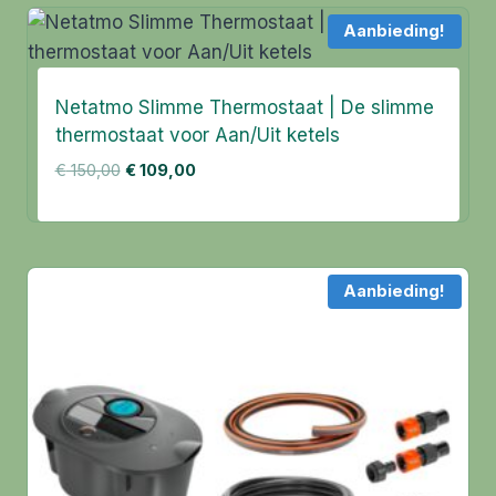
Aanbieding!
Netatmo Slimme Thermostaat | De slimme
thermostaat voor Aan/Uit ketels
Oorspronkelijke
Huidige
€
150,00
€
109,00
prijs
prijs
was:
is:
€ 150,00.
€ 109,00.
Aanbieding!