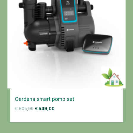
Gardena smart pomp set
Oorspronkelijke
Huidige
€
605,99
€
549,00
prijs
prijs
was:
is:
€ 605,99.
€ 549,00.