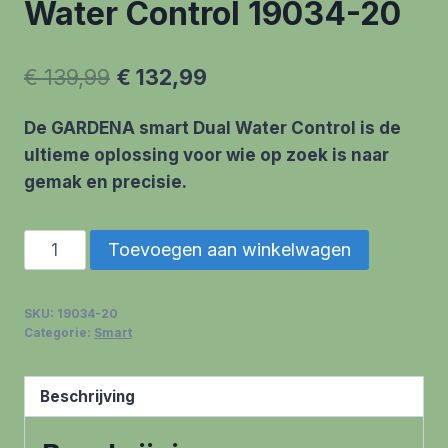
Water Control 19034-20
Oorspronkelijke
Huidige
€
139,99
€
132,99
prijs
prijs
De GARDENA smart Dual Water Control is de
was:
is:
ultieme oplossing voor wie op zoek is naar
€ 139,99.
€ 132,99.
gemak en precisie.
GARDENA
Toevoegen aan winkelwagen
smart
Dual
SKU:
19034-20
Water
Categorie:
Smart
Control
19034-
Beschrijving
20
aantal