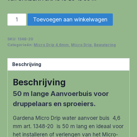
Gardena
Toevoegen aan winkelwagen
Micro
Drip
SKU:
1348-20
water
Categorieën:
Micro Drip 4,6mm
,
Micro Drip
,
Bewatering
aanvoer
buis
Beschrijving
4,6
mm
Beschrijving
(50m)
aantal
50 m lange Aanvoerbuis voor
druppelaars en sproeiers.
Gardena Micro Drip water aanvoer buis 4,6
mm art. 1348-20 is 50 m lang en ideaal voor
het installeren of verlengen van het Micro-