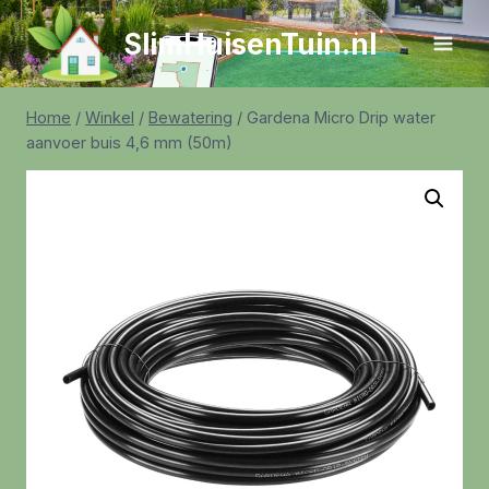
Doorgaan
SlimHuisenTuin.nl
naar
inhoud
Home
/
Winkel
/
Bewatering
/
Gardena Micro Drip water
aanvoer buis 4,6 mm (50m)