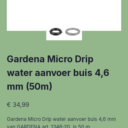
Gardena Micro Drip
water aanvoer buis 4,6
mm (50m)
€
34,99
Gardena Micro Drip water aanvoer buis 4,6 mm
van GARDENA art. 1348-20 is 50 m