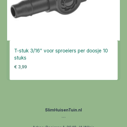
T-stuk 3/16″ voor sproeiers per doosje 10
stuks
€
3,99
SlimHuisenTuin.nl
```