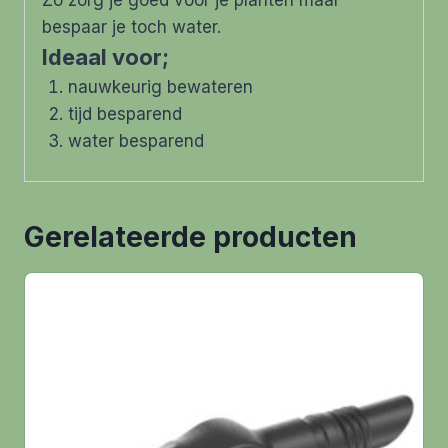
Zo zorg je goed voor je planten maar
bespaar je toch water.
Ideaal voor;
nauwkeurig bewateren
tijd besparend
water besparend
Gerelateerde producten