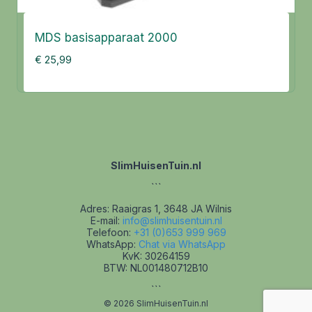
MDS basisapparaat 2000
€
25,99
SlimHuisenTuin.nl
```
Adres: Raaigras 1, 3648 JA Wilnis
E-mail:
info@slimhuisentuin.nl
Telefoon:
+31 (0)653 999 969
WhatsApp:
Chat via WhatsApp
KvK: 30264159
BTW: NL001480712B10
```
© 2026 SlimHuisenTuin.nl