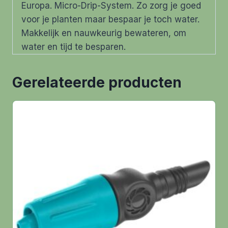
Europa. Micro-Drip-System. Zo zorg je goed
voor je planten maar bespaar je toch water.
Makkelijk en nauwkeurig bewateren, om
water en tijd te besparen.
Gerelateerde producten