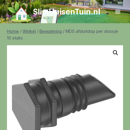
Doorgaan
SlimHuisenTuin.nl
naar
inhoud
Home
/
Winkel
/
Bewatering
/
MDS afsluitdop per doosje
10 stuks