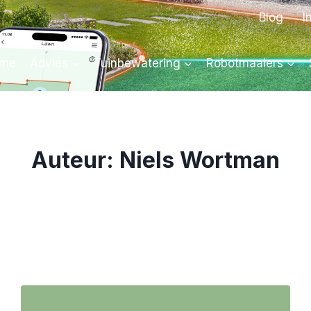
Blog
I
me
Advies
Tuinbewatering
Robotmaaiers
Auteur: Niels Wortman