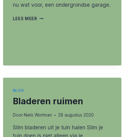
nu wat voor, een ondergrondse garage.
ROBOTMAAIER
LEES MEER
ONDERGRONDS
PARKEREN
BLOG
Bladeren ruimen
Door
Niels Wortman
28 augustus 2020
Slim bladeren uit je tuin halen Slim je
tuin doen is niet alleen via je