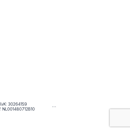
KvK: 30264159
```
: NL001480712B10