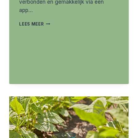
verbonden en gemakkelijk via een
app…
GARDENA
LEES MEER
SILENO
MINIMO
ROBOTMAAIER
NIEUW
IN
2021