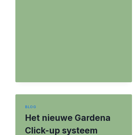
BLOG
Het nieuwe Gardena
Click-up systeem