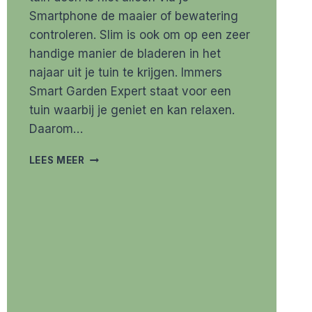
Smartphone de maaier of bewatering
controleren. Slim is ook om op een zeer
handige manier de bladeren in het
najaar uit je tuin te krijgen. Immers
Smart Garden Expert staat voor een
tuin waarbij je geniet en kan relaxen.
Daarom…
BLADEREN
LEES MEER
RUIMEN