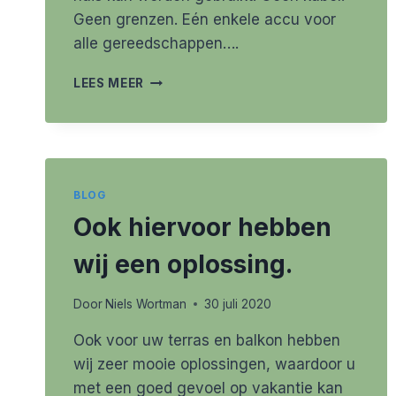
Geen grenzen. Eén enkele accu voor
alle gereedschappen….
POWER
LEES MEER
FOR
ALL
BLOG
Ook hiervoor hebben
wij een oplossing.
Door
Niels Wortman
30 juli 2020
Ook voor uw terras en balkon hebben
wij zeer mooie oplossingen, waardoor u
met een goed gevoel op vakantie kan