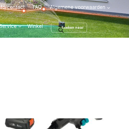
nfo/contact
FAQ
Algemene voorwaarden
Producten
Service
Winkel
zoeken