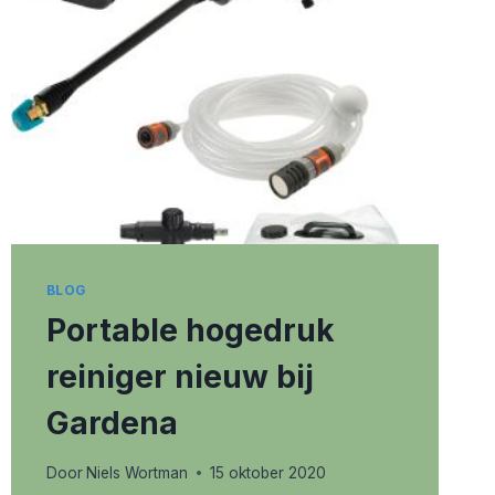
BLOG
Portable hogedruk
reiniger nieuw bij
Gardena
Door
Niels Wortman
15 oktober 2020