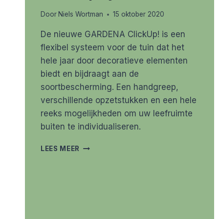
Door
Niels Wortman
15 oktober 2020
De nieuwe GARDENA ClickUp! is een
flexibel systeem voor de tuin dat het
hele jaar door decoratieve elementen
biedt en bijdraagt aan de
soortbescherming. Een handgreep,
verschillende opzetstukken en een hele
reeks mogelijkheden om uw leefruimte
buiten te individualiseren.
HET
LEES MEER
NIEUWE
GARDENA
CLICK-
UP
SYSTEEM