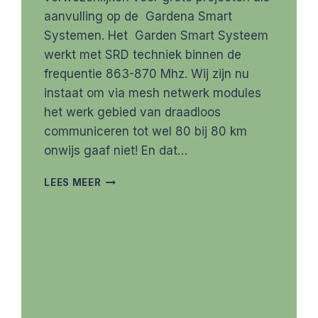
aanvulling op de Gardena Smart
Systemen. Het Garden Smart Systeem
werkt met SRD techniek binnen de
frequentie 863-870 Mhz. Wij zijn nu
instaat om via mesh netwerk modules
het werk gebied van draadloos
communiceren tot wel 80 bij 80 km
onwijs gaaf niet! En dat…
VEEL
LEES MEER
MEER
DAN
WIFI