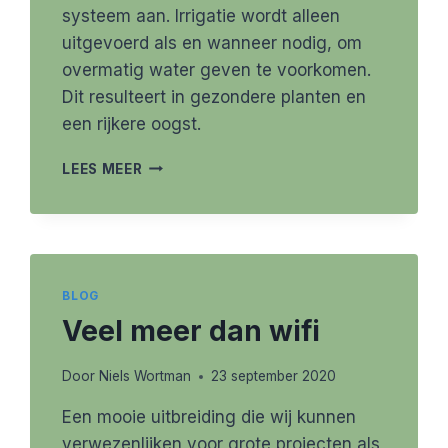
systeem aan. Irrigatie wordt alleen
uitgevoerd als en wanneer nodig, om
overmatig water geven te voorkomen.
Dit resulteert in gezondere planten en
een rijkere oogst.
GARDENA
LEES MEER
NIEUWE
SMART
SENSOR
BLOG
Veel meer dan wifi
Door
Niels Wortman
23 september 2020
Een mooie uitbreiding die wij kunnen
verwezenlijken voor grote projecten als